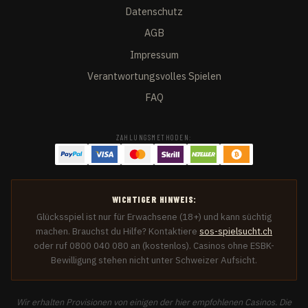
Datenschutz
AGB
Impressum
Verantwortungsvolles Spielen
FAQ
ZAHLUNGSMETHODEN:
WICHTIGER HINWEIS:
Glücksspiel ist nur für Erwachsene (18+) und kann süchtig
machen. Brauchst du Hilfe? Kontaktiere
sos-spielsucht.ch
oder ruf 0800 040 080 an (kostenlos). Casinos ohne ESBK-
Bewilligung stehen nicht unter Schweizer Aufsicht.
Wir erhalten Provisionen von einigen der hier empfohlenen Casinos. Die