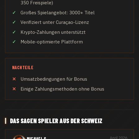
350 Freispiele)
Großes Spielangebot: 3000+ Titel
Verifiziert unter Curaçao-Lizenz
Krypto-Zahlungen unterstützt
Mobile-optimierte Plattform
NACHTEILE
Umsatzbedingungen für Bonus
Einige Zahlungsmethoden ohne Bonus
DAS SAGEN SPIELER AUS DER SCHWEIZ
April 2026
MICHAEL G.