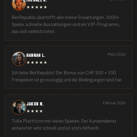
★★★★★
BetRepublic übertrifft alle meine Erwartungen. 3000+
Spiele, schnelle Auszahlungen und ein VIP-Programm,
das sich wirklich lohnt.
März 2026
HANNAH L.
★★★★★
Ich liebe BetRepublic! Der Bonus von CHF 500 + 350
Freispielen ist grosszügig und die Bedingungen sind fair.
Februar 2026
JAKOB N.
★★★★
☆
Tolle Plattform mit vielen Spielen. Der Kundendienst
antwortet sehr schnell und ist stets hilfreich.