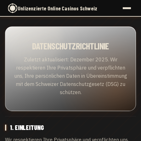
Unlizenzierte Online Casinos Schweiz
DATENSCHUTZRICHTLINIE
Zuletzt aktualisiert: Dezember 2025. Wir
respektieren Ihre Privatsphäre und verpflichten
uns, Ihre persönlichen Daten in Übereinstimmung
mit dem Schweizer Datenschutzgesetz (DSG) zu
schützen.
1. EINLEITUNG
Wir respektieren Ihre Privatsphäre und verpflichten uns,