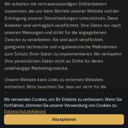
Wir arbeiten mit vertrauenswürdigen Drittanbietern
zusammen, die uns beim Betrieb unserer Website und der
Erbringung unserer Dienstleistungen unterstützen. Diese
Anbieter sind vertraglich verpflichtet, Ihre Daten nur nach
unseren Weisungen und strikt für die angegebenen
Zwecke zu verarbeiten. Sie sind auch verpflichtet,
geeignete technische und organisatorische Maßnahmen
zum Schutz Ihrer Daten zu implementieren. Wir verkaufen
Ihre persönlichen Daten nicht an Dritte für deren
unabhängige Marketingzwecke.
Unsere Website kann Links zu externen Websites
enthalten. Bitte beachten Sie, dass wir nicht für die
Datenschutzpraktiken oder den Inhalt dieser Websites
Wir verwenden Cookies, um Ihr Erlebnis zu verbessern. Wenn Sie
Dritter verantwortlich sind. Wir empfehlen Ihnen, deren
fortfahren, stimmen Sie unserer Verwendung von Cookies zu.
Datenschutzrichtlinien zu lesen, bevor Sie persönliche
Datenschutzerklärung
Informationen angeben. Da sich die digitale Landschaft
Akzeptieren
weiterentwickelt, tun dies auch unsere Richtlinien. Wir